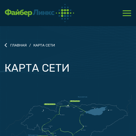
ГЛАВНАЯ
КАРТА СЕТИ
КАРТА СЕТИ
Казахстан
ОАО “
Jusan Mobile”
ОАО «Транстелеком»
Кара-Балта
Бишкек
Чолпон-Ата
Токмок
Каракол
T
алас
Балыкчы
Суусамыр
Кочкор
Токтогул
Арстанбап
Нарын
Шамалды-Сай
Ат-Башы
Жалал-Абад
Узбекистан
Өзгөн