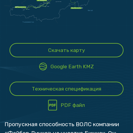
АО “Узбектелеком”
Кара-Кулжа
Ош
Ноокат
АООТ “Таджиктелеком”
“China Telecom Global
Баткен
Китай
Таджикистан
Скачать карту
Google Earth KMZ
Техническая спецификация
PDF файл
Пропускная способность ВОЛС компании