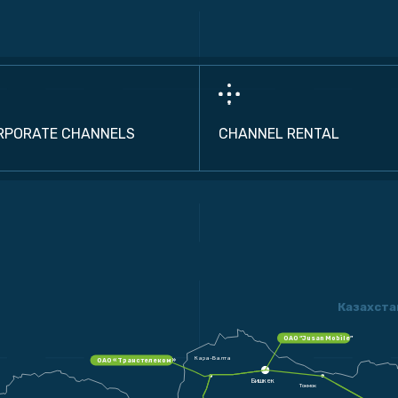
RPORATE CHANNELS
CHANNEL RENTAL
Казахста
ОАО “
Jusan Mobile”
Кара-Балта
ОАО «Транстелеком»
Бишкек
Токмок