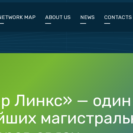
NETWORK MAP
ABOUT US
NEWS
CONTACTS
р Линкс» — один
йших магистраль