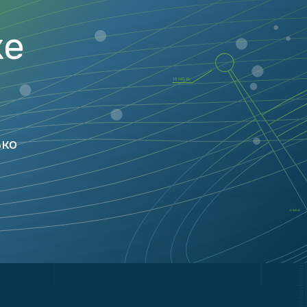
ке
ько