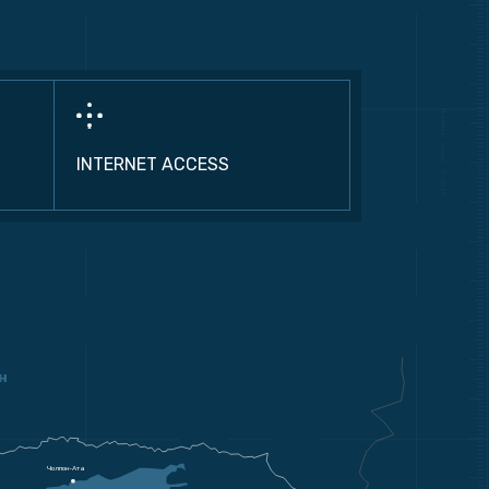
INTERNET ACCESS
н
Чолпон-Ата