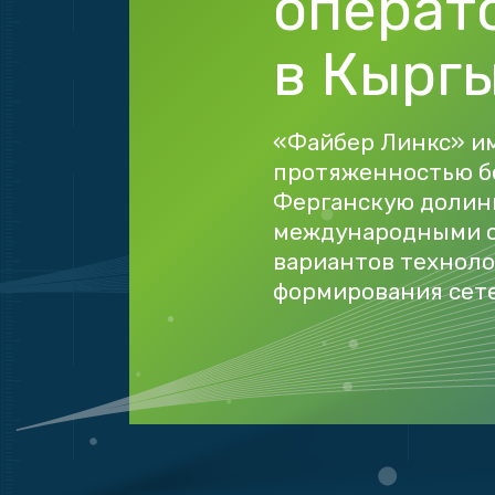
операт
в Кырг
«Файбер Линкс» и
протяженностью б
Ферганскую долины
международными оп
вариантов техноло
формирования сете