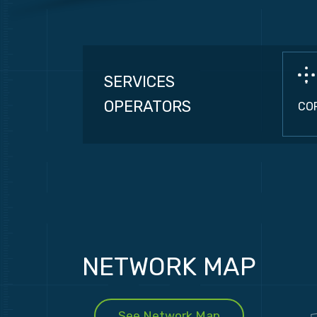
SERVICES
OPERATORS
CO
NETWORK MAP
See Network Map