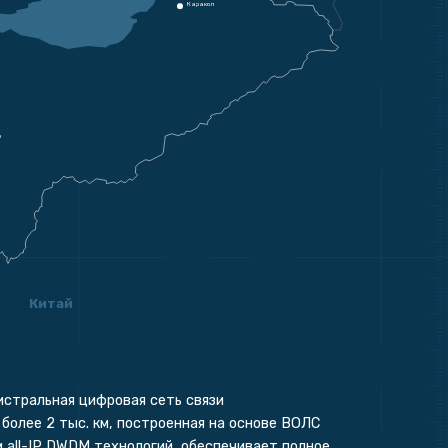
Каракол
н
Китай
истральная цифровая сеть связи
более 2 тыс. км, построенная на основе ВОЛС
м all-IP DWDM технологий, обеспечивает полное