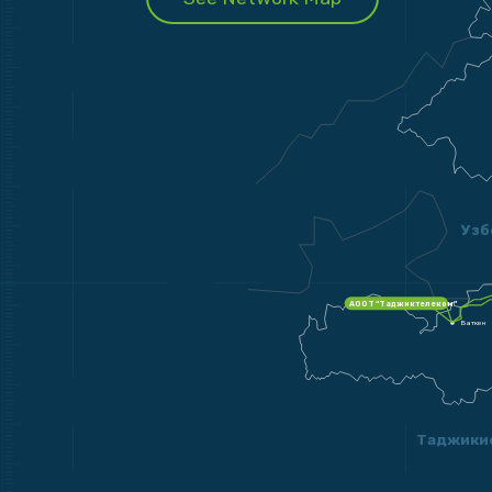
Узб
АООТ “Таджиктелеком”
Баткен
Таджики