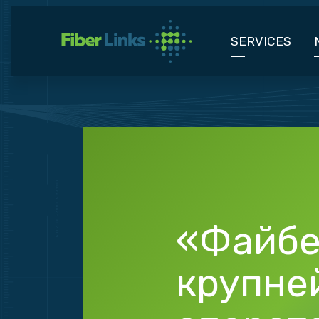
SERVICES
«Файбе
крупне